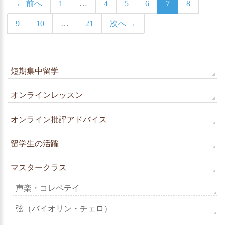
← 前へ
1
…
4
5
6
7
8
9
10
…
21
次へ →
短期集中留学
オンラインレッスン
オンライン批評アドバイス
留学生の活躍
マスタークラス
声楽・コレペテイ
弦（バイオリン・チェロ）