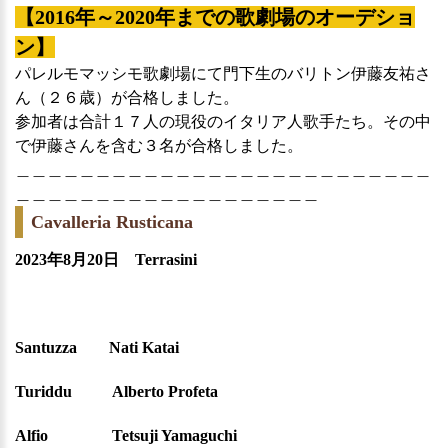
【2016年～2020年までの歌劇場のオーデショ
ン】
パレルモマッシモ歌劇場にて門下生のバリトン伊藤友祐さ
ん（２６歳）が合格しました。
参加者は合計１７人の現役のイタリア人歌手たち。その中
で伊藤さんを含む３名が合格しました。
＿＿＿＿＿＿＿＿＿＿＿＿＿＿＿＿＿＿＿＿＿＿＿＿＿＿
＿＿＿＿＿＿＿＿＿＿＿＿＿＿＿＿＿＿＿
Cavalleria Rusticana
2023年8月20日 Terrasini
Santuzza Nati Katai
Turiddu Alberto Profeta
Alfio Tetsuji Yamaguchi