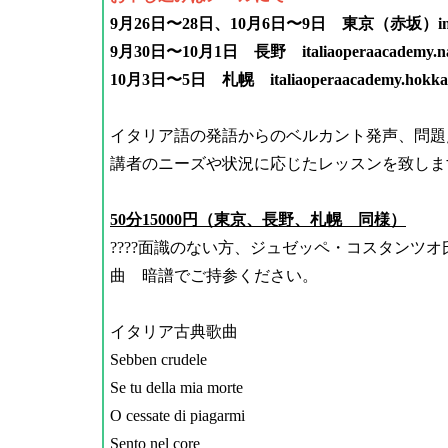
9月26日〜28日、10月6日〜9日 東京（赤坂）
i
9月30日〜10月1日 長野 italiaoperaacademy.n
10月3日〜5日 札幌
italiaoperaacademy.hokk
イタリア語の発語からのベルカント発声、問題
講者のニーズや状況に応じたレッスンを致しま
50分15000円（東京、長野、札幌 同様）
????面識のない方、ジュゼッペ・コスタンツ
曲 暗譜でご持参ください。
イタリア古典歌曲
Sebben crudele
Se tu della mia morte
O cessate di piagarmi
Sento nel core