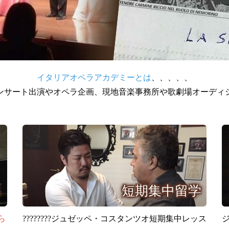
イタリアオペラアカデミーとは
、、、、、
ンサート出演やオペラ企画、現地音楽事務所や歌劇場オーディ
ス
短期集中留学
ら
????????ジュゼッペ・コスタンツオ短期集中レッス