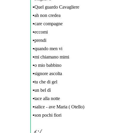
▪️Quel guardo Cavagliere
▪️ah non credea
▪️care compagne
▪️eccomi
▪️prendi
▪️quando men vi
▪️mi chiamano mimi
▪️o mio babbino
▪️signore ascolta
▪️tu che di gel
▪️un bel dì
▪️tace alla notte
▪️salice - ave Maria ( Otello)
▪️son pochi fiori
メゾ