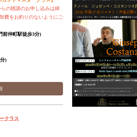
からの聴講のお申し込みは締
加費をお釣りのないようにご
(門前仲町駅徒歩3分)
分)
細
タークラス