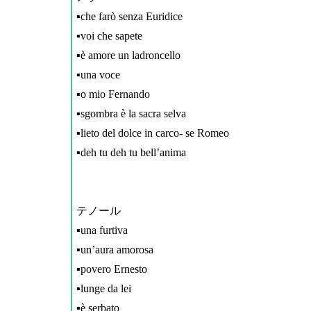
▪️che farò senza Euridice
▪️voi che sapete
▪️è amore un ladroncello
▪️una voce
▪️o mio Fernando
▪️sgombra è la sacra selva
▪️lieto del dolce in carco- se Romeo
▪️deh tu deh tu bell’anima
テノール
▪️una furtiva
▪️un’aura amorosa
▪️povero Ernesto
▪️lunge da lei
▪️è serbato