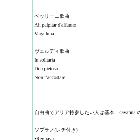
ベッリーニ歌曲
Ah palpitar d'affanno
Vaga luna
ヴェルディ歌曲
In solitaria
Deh pietoso
Non t’accostare
自由曲でアリア持参したい人は基本
cavatina
ソプラノ
(
レチ付き
)
▪️Regnava